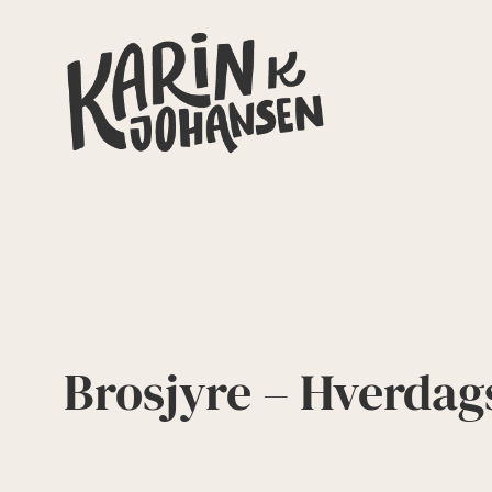
Hopp
til
innhold
Brosjyre – Hverdags