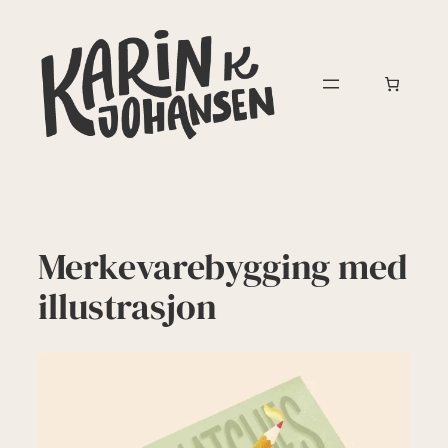
Hopp
til
innhold
Merkevarebygging med
illustrasjon