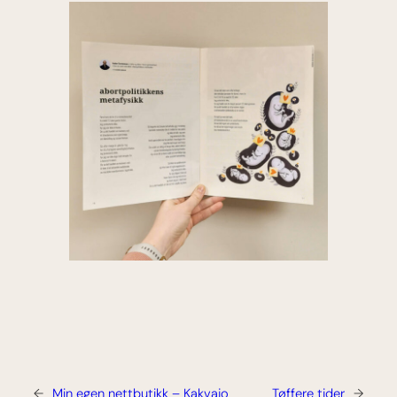
←
Min egen nettbutikk – Kakvajo
Tøffere tider
→