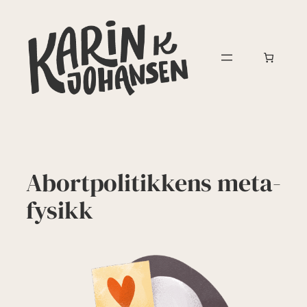
Hopp
til
innhold
Abort­politikkens meta­
fysikk