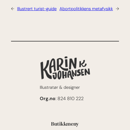
←
Illustrert turist-guide
Abort­politikkens meta­fysikk
→
Illustratør & designer
Org.no
: 824 810 222
Butikkmeny