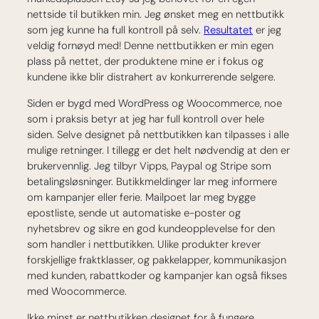
nettside til butikken min. Jeg ønsket meg en nettbutikk
som jeg kunne ha full kontroll på selv.
Resultatet
er jeg
veldig fornøyd med! Denne nettbutikken er min egen
plass på nettet, der produktene mine er i fokus og
kundene ikke blir distrahert av konkurrerende selgere.
Siden er bygd med WordPress og Woocommerce, noe
som i praksis betyr at jeg har full kontroll over hele
siden. Selve designet på nettbutikken kan tilpasses i alle
mulige retninger. I tillegg er det helt nødvendig at den er
brukervennlig. Jeg tilbyr Vipps, Paypal og Stripe som
betalingsløsninger. Butikkmeldinger lar meg informere
om kampanjer eller ferie. Mailpoet lar meg bygge
epostliste, sende ut automatiske e-poster og
nyhetsbrev og sikre en god kundeopplevelse for den
som handler i nettbutikken. Ulike produkter krever
forskjellige fraktklasser, og pakkelapper, kommunikasjon
med kunden, rabattkoder og kampanjer kan også fikses
med Woocommerce.
Ikke minst er nettbutikken designet for å fungere