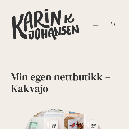
Hopp
til
innhold
Min egen nettbutikk –
Kakvajo